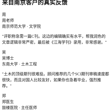
来自
南京
客户的真实反馈
周
周老师
南京师范大学 · 文学院
"
评职称急需一篇C刊。这边的编辑确实有水平，帮我润色的
文章逻辑非常严密，最后被《江海学刊》录用，非常感谢。
"
吴
吴博士
东南大学 · 土木工程
"
土木的顶级期刊很难投。顾问推荐的几个SCI期刊审稿速度都
很快，而且对国人比较友好，如果你也急着毕业，强烈推
荐。
"
郑
郑医生
鼓楼医院 · 主任医师