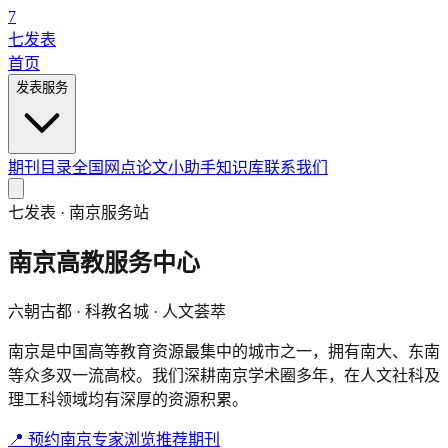
7
七发表
首页
发表服务
期刊目录
全国网点
论文小助手
知识库
联系我们
七发表 ·
南京
服务站
南京高教服务中心
六朝古都 · 科教名城 · 人文荟萃
南京是中国高等教育资源最集中的城市之一，拥有南大、东南
等众多双一流高校。我们深耕南京学术圈多年，在人文社科及
理工科领域均有深厚的资源积累。
📍
预约
南京
专家
浏览推荐期刊